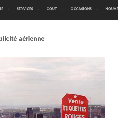
NE
SERVICES
COÛT
OCCASIONS
NOUVE
licité aérienne