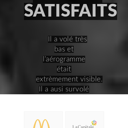
SATISFAITS
Il a volé très
bas et
l’aérogramme
était
extrèmement visible.
Il a ausi survolé
autour de
l’endroit entendu
beaucoup de