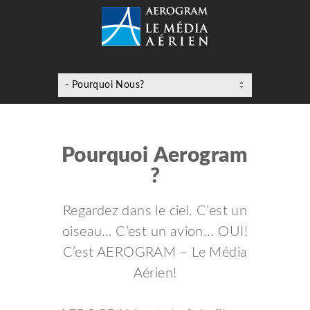
Pourquoi Aerogram
?
Regardez dans le ciel. C’est un
oiseau… C’est un avion... OUI!
C’est AEROGRAM – Le Média
Aérien!