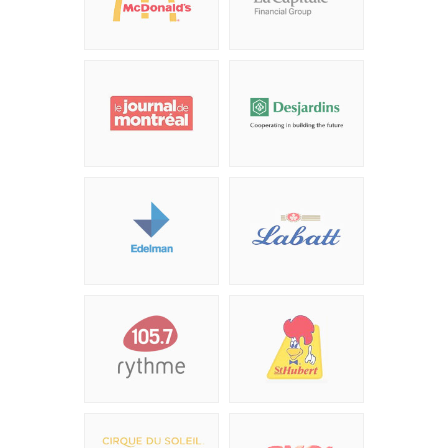
fois.
Robert Daoud,
particulier