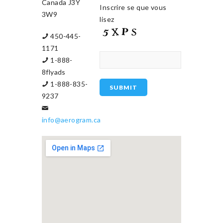
Canada J3Y
Inscrire se que vous
3W9
lisez
450-445-
1171
1-888-
8flyads
1-888-835-
9237
info@aerogram.ca